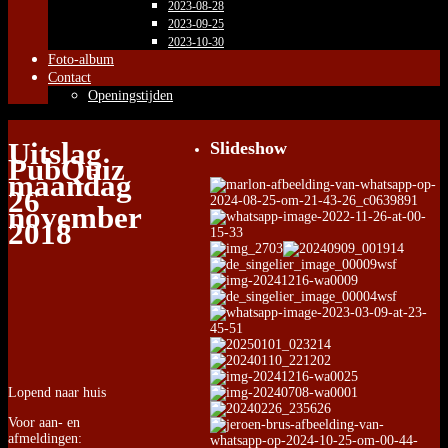
2023-08-28
2023-09-25
2023-10-30
Foto-album
Contact
Openingstijden
Uitslag
Slideshow
PubQuiz
maandag
26
november
2018
Lopend naar huis
Voor aan- en
afmeldingen: