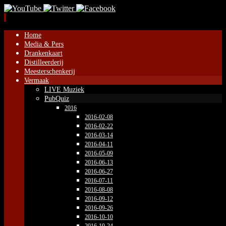
Naar
Home
de
Media & Pers
inhoud
Drankenkaart
springen
Distilleerderij
Meesterschenkerij
Vermaak
LIVE Muziek
PubQuiz
2016
2016-02-08
2016-02-22
2016-03-14
2016-04-11
2016-05-09
2016-06-13
2016-06-27
2016-07-11
2016-08-08
2016-09-12
2016-09-26
2016-10-10